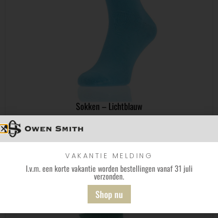
Sokken – Lichtblauw
€
9,95
€
6,95
Bekijk
VAKANTIE MELDING
I.v.m. een korte vakantie worden bestellingen vanaf 31 juli
verzonden.
Shop nu