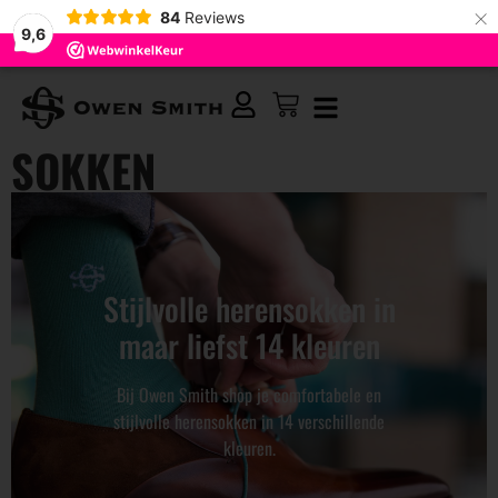
×
84
Reviews
9,6
SOKKEN
Stijlvolle herensokken in
maar liefst 14 kleuren
Bij Owen Smith shop je comfortabele en
stijlvolle herensokken in 14 verschillende
kleuren.