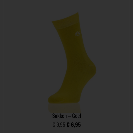
Sokken – Geel
€
9,95
€
6,95