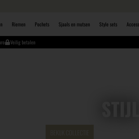
en
Riemen
Pochets
Sjaals en mutsen
Style sets
Access
uro
Veilig betalen
ONTDEK JOUW
STIJ
BEKIJK COLLECTIE