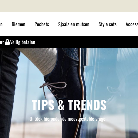
en
Riemen
Pochets
Sjaals en mutsen
Style sets
Access
uro
Veilig betalen
TIPS & TRENDS
Ontdek hieronder de meestgestelde vragen.