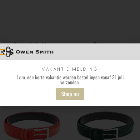
Riem – donkerblauw
Riem – paars
€
49,95
€
49,95
Bekijk
Bekijk
VAKANTIE MELDING
I.v.m. een korte vakantie worden bestellingen vanaf 31 juli
verzonden.
Shop nu