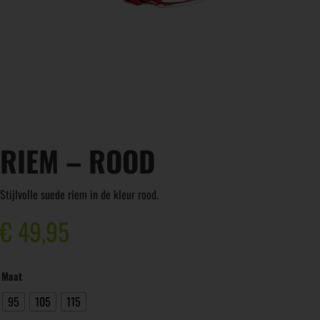
RIEM – ROOD
Stijlvolle suede riem in de kleur rood.
€
49,95
Maat
95
105
115