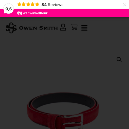
×
84
Reviews
9,6