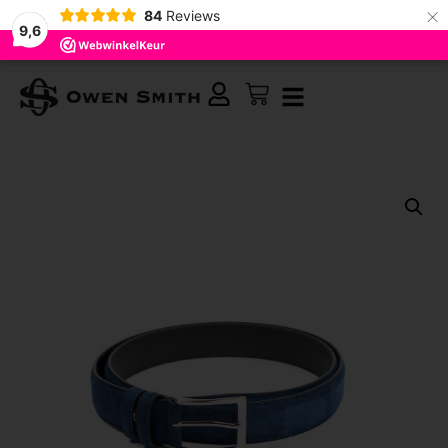
×
84
Reviews
9,6