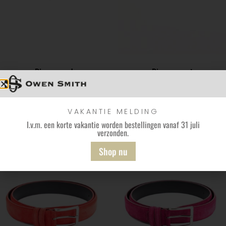
Riem – rood
Riem – zwart
€
49,95
€
44,95
Bekijk
Bekijk
VAKANTIE MELDING
I.v.m. een korte vakantie worden bestellingen vanaf 31 juli
verzonden.
Shop nu