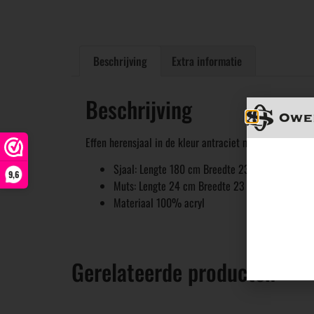
Beschrijving
Extra informatie
Beschrijving
Effen herensjaal in de kleur antraciet met ribmotief 
Sjaal: Lengte 180 cm Breedte 23 cm
9,6
Muts: Lengte 24 cm Breedte 23 cm
Materiaal 100% acryl
Gerelateerde producten