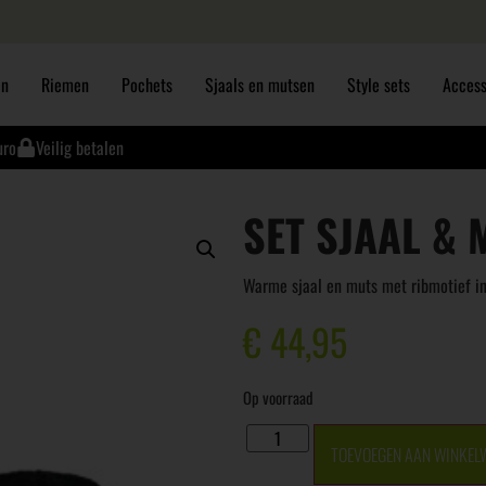
en
Riemen
Pochets
Sjaals en mutsen
Style sets
Access
uro
Veilig betalen
SET SJAAL & 
Warme sjaal en muts met ribmotief in 
€
44,95
Op voorraad
TOEVOEGEN AAN WINKEL