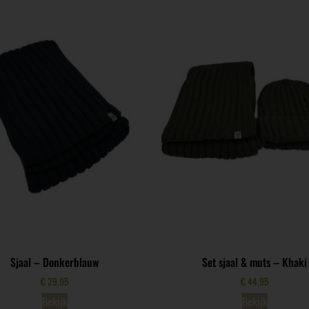
Sjaal – Donkerblauw
Set sjaal & muts – Khaki
€
29,95
€
44,95
Bekijk
Bekijk