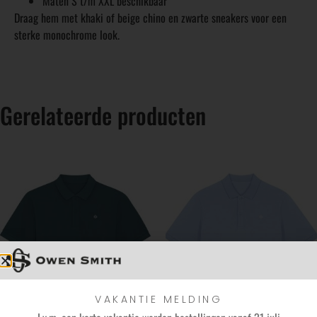
Maten S t/m XXL beschikbaar
Draag hem met khaki of beige chino en zwarte sneakers voor een
sterke monochrome look.
Gerelateerde producten
VAKANTIE MELDING