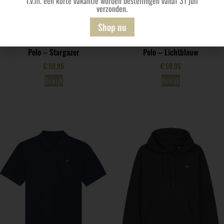
I.v.m. een korte vakantie worden bestellingen vanaf 31 juli
verzonden.
Shop nu
Polo – Stargazer
Polo – Lichtblauw
€
59,95
€
59,95
Bekijk
Bekijk