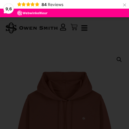
×
84
Reviews
9,6