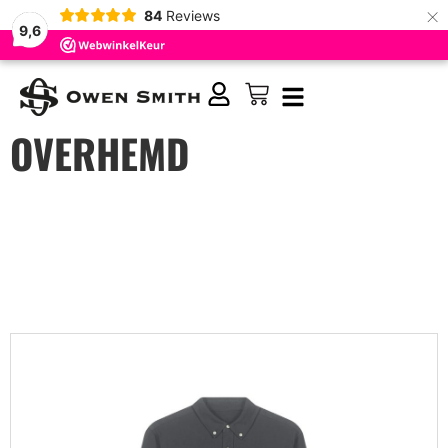
×
84
Reviews
9,6
OVERHEMD